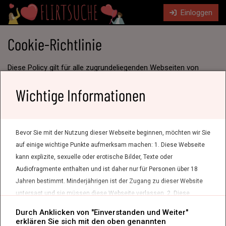
Einloggen
Cookie-Richtlinie
Diese Policy gilt für alle zugrundeliegenden Webseiten von
flirtsuche.com.
Diese Cookie-Erklärung von flirtsuche.com erklärt, wie Cookies
Wichtige Informationen
auf Ihrem Computer, Tablet und/oder Mobiltelefon (im
Folgenden: „Peripheriegeräte") über die Website von
flirtsuche.com und seinen verbundenen Partnern platziert und
welche Informationen ausgelesen werden. Darüber hinaus
erklären wir Ihnen, für welche Zwecke die gesammelten
Bevor Sie mit der Nutzung dieser Webseite beginnen, möchten wir Sie
Informationen verwendet werden. Wir empfehlen Ihnen daher,
auf einige wichtige Punkte aufmerksam machen: 1. Diese Webseite
diese Cookie-Erklärung sorgfältig zu lesen.
kann explizite, sexuelle oder erotische Bilder, Texte oder
Was sind Cookies?
Audiofragmente enthalten und ist daher nur für Personen über 18
Jahren bestimmt. Minderjährigen ist der Zugang zu dieser Website
flirtsuche.com verwendet funktionale Cookies, die für die
untersagt und sie müssen diese Webseite verlassen. 2. Diese
Ausführung des von Ihnen angeforderten Dienstes notwendig
sind (z.B. um Einstellungen während einer Sitzung zu
Webseite dient der Anbahnung von (erotischen) Unterhaltungen
Durch Anklicken von "Einverstanden und Weiter"
speichern). Darüber hinaus können – sofern Sie einwilligen –
zwischen fiktiven Profilen und Nutzern und enthält daher teilweise
erklären Sie sich mit den oben genannten
Analyse- und Marketing-Technologien eingesetzt werden, um