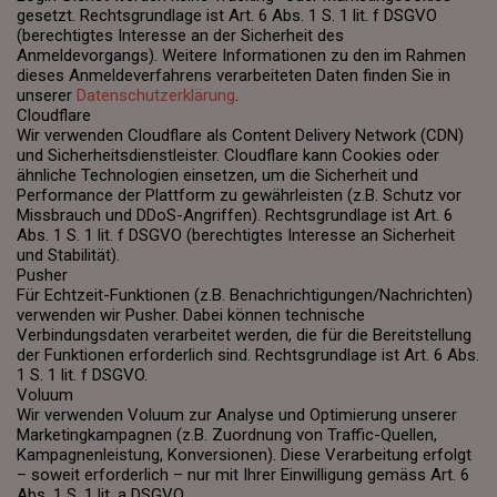
gesetzt. Rechtsgrundlage ist Art. 6 Abs. 1 S. 1 lit. f DSGVO
(berechtigtes Interesse an der Sicherheit des
Anmeldevorgangs). Weitere Informationen zu den im Rahmen
dieses Anmeldeverfahrens verarbeiteten Daten finden Sie in
unserer
Datenschutzerklärung
.
Cloudflare
Wir verwenden Cloudflare als Content Delivery Network (CDN)
und Sicherheitsdienstleister. Cloudflare kann Cookies oder
ähnliche Technologien einsetzen, um die Sicherheit und
Performance der Plattform zu gewährleisten (z.B. Schutz vor
Missbrauch und DDoS-Angriffen). Rechtsgrundlage ist Art. 6
Abs. 1 S. 1 lit. f DSGVO (berechtigtes Interesse an Sicherheit
und Stabilität).
Pusher
Für Echtzeit-Funktionen (z.B. Benachrichtigungen/Nachrichten)
verwenden wir Pusher. Dabei können technische
Verbindungsdaten verarbeitet werden, die für die Bereitstellung
der Funktionen erforderlich sind. Rechtsgrundlage ist Art. 6 Abs.
1 S. 1 lit. f DSGVO.
Voluum
Wir verwenden Voluum zur Analyse und Optimierung unserer
Marketingkampagnen (z.B. Zuordnung von Traffic-Quellen,
Kampagnenleistung, Konversionen). Diese Verarbeitung erfolgt
– soweit erforderlich – nur mit Ihrer Einwilligung gemäss Art. 6
Abs. 1 S. 1 lit. a DSGVO.