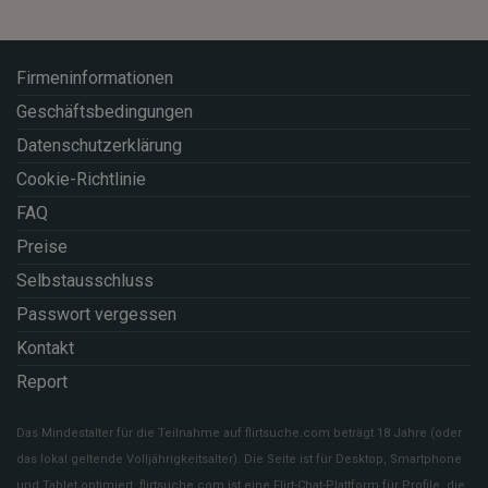
Firmeninformationen
Geschäftsbedingungen
Datenschutzerklärung
Cookie-Richtlinie
FAQ
Preise
Selbstausschluss
Passwort vergessen
Kontakt
Report
Das Mindestalter für die Teilnahme auf flirtsuche.com beträgt 18 Jahre (oder
das lokal geltende Volljährigkeitsalter). Die Seite ist für Desktop, Smartphone
und Tablet optimiert. flirtsuche.com ist eine Flirt-Chat-Plattform für Profile, die