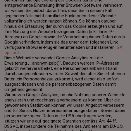
Sie können die Speicherung der Cookies durch eine
entsprechende Einstellung Ihrer Browser-Software verhindern;
wir weisen Sie jedoch darauf hin, dass Sie in diesem Fall
gegebenenfalls nicht sämtliche Funktionen dieser Website
vollumfänglich werden nutzen können. Sie können darüber
hinaus die Erfassung der durch das Cookie erzeugten und auf
Ihre Nutzung der Website bezogenen Daten (inkl. Ihrer IP-
Adresse) an Google sowie die Verarbeitung dieser Daten durch
Google verhindern, indem sie das unter dem folgenden Link
verfügbare Browser-Plug-in herunterladen und installieren:
GA
opt-out
.
Diese Webseite verwendet Google Analytics mit der
Erweiterung „_anonymizeIp()“. Dadurch werden IP-Adressen
gekürzt weiterverarbeitet, eine Personenbeziehbarkeit kann
damit ausgeschlossen werden. Soweit den über Sie erhobenen
Daten ein Personenbezug zukommt, wird dieser also sofort
ausgeschlossen und die personenbezogenen Daten damit
umgehend gelöscht.
Wir nutzen Google Analytics, um die Nutzung unserer Webseite
analysieren und regelmässig verbessern zu können. Über die
gewonnenen Statistiken können wir unser Angebot verbessern
und für Sie als Nutzer interessanter ausgestalten. Soweit dabei
personenbezogene Daten in die USA übertragen werden,
stützen wir uns auf geeignete Garantien gemäss Art. 44 ff.
DSGVO, insbesondere die Teilnahme des Anbieters am EU-U.S.