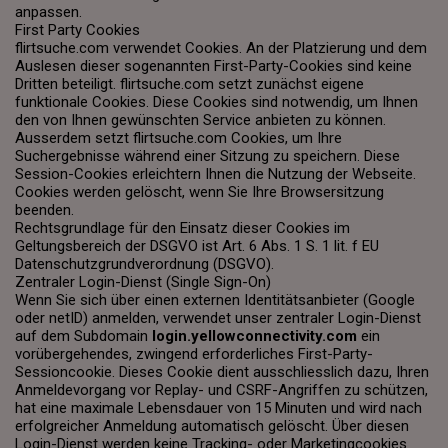
anpassen.
First Party Cookies
flirtsuche.com verwendet Cookies. An der Platzierung und dem
Auslesen dieser sogenannten First-Party-Cookies sind keine
Dritten beteiligt. flirtsuche.com setzt zunächst eigene
funktionale Cookies. Diese Cookies sind notwendig, um Ihnen
den von Ihnen gewünschten Service anbieten zu können.
Ausserdem setzt flirtsuche.com Cookies, um Ihre
Suchergebnisse während einer Sitzung zu speichern. Diese
Session-Cookies erleichtern Ihnen die Nutzung der Webseite.
Cookies werden gelöscht, wenn Sie Ihre Browsersitzung
beenden.
Rechtsgrundlage für den Einsatz dieser Cookies im
Geltungsbereich der DSGVO ist Art. 6 Abs. 1 S. 1 lit. f EU
Datenschutzgrundverordnung (DSGVO).
Zentraler Login-Dienst (Single Sign-On)
Wenn Sie sich über einen externen Identitätsanbieter (Google
oder netID) anmelden, verwendet unser zentraler Login-Dienst
auf dem Subdomain
login.yellowconnectivity.com
ein
vorübergehendes, zwingend erforderliches First-Party-
Sessioncookie. Dieses Cookie dient ausschliesslich dazu, Ihren
Anmeldevorgang vor Replay- und CSRF-Angriffen zu schützen,
hat eine maximale Lebensdauer von 15 Minuten und wird nach
erfolgreicher Anmeldung automatisch gelöscht. Über diesen
Login-Dienst werden keine Tracking- oder Marketingcookies