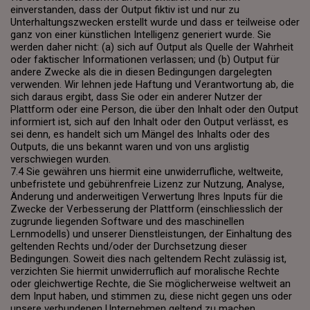
einverstanden, dass der Output fiktiv ist und nur zu
Unterhaltungszwecken erstellt wurde und dass er teilweise oder
ganz von einer künstlichen Intelligenz generiert wurde. Sie
werden daher nicht: (a) sich auf Output als Quelle der Wahrheit
oder faktischer Informationen verlassen; und (b) Output für
andere Zwecke als die in diesen Bedingungen dargelegten
verwenden. Wir lehnen jede Haftung und Verantwortung ab, die
sich daraus ergibt, dass Sie oder ein anderer Nutzer der
Plattform oder eine Person, die über den Inhalt oder den Output
informiert ist, sich auf den Inhalt oder den Output verlässt, es
sei denn, es handelt sich um Mängel des Inhalts oder des
Outputs, die uns bekannt waren und von uns arglistig
verschwiegen wurden.
7.4 Sie gewähren uns hiermit eine unwiderrufliche, weltweite,
unbefristete und gebührenfreie Lizenz zur Nutzung, Analyse,
Änderung und anderweitigen Verwertung Ihres Inputs für die
Zwecke der Verbesserung der Plattform (einschliesslich der
zugrunde liegenden Software und des maschinellen
Lernmodells) und unserer Dienstleistungen, der Einhaltung des
geltenden Rechts und/oder der Durchsetzung dieser
Bedingungen. Soweit dies nach geltendem Recht zulässig ist,
verzichten Sie hiermit unwiderruflich auf moralische Rechte
oder gleichwertige Rechte, die Sie möglicherweise weltweit an
dem Input haben, und stimmen zu, diese nicht gegen uns oder
unsere verbundenen Unternehmen geltend zu machen.