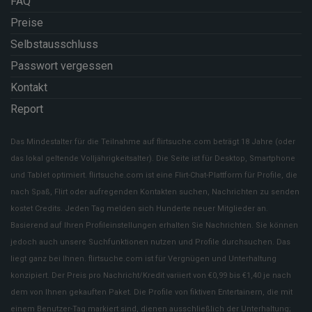
FAQ
Preise
Selbstausschluss
Passwort vergessen
Kontakt
Report
Das Mindestalter für die Teilnahme auf flirtsuche.com beträgt 18 Jahre (oder
das lokal geltende Volljährigkeitsalter). Die Seite ist für Desktop, Smartphone
und Tablet optimiert. flirtsuche.com ist eine Flirt-Chat-Plattform für Profile, die
nach Spaß, Flirt oder aufregenden Kontakten suchen, Nachrichten zu senden
kostet Credits. Jeden Tag melden sich Hunderte neuer Mitglieder an.
Basierend auf Ihren Profileinstellungen erhalten Sie Nachrichten. Sie können
jedoch auch unsere Suchfunktionen nutzen und Profile durchsuchen. Das
liegt ganz bei Ihnen. flirtsuche.com ist für Vergnügen und Unterhaltung
konzipiert. Der Preis pro Nachricht/Kredit variiert von €0,99 bis €1,40 je nach
dem von Ihnen gekauften Paket. Die Profile von fiktiven Entertainern, die mit
einem Benutzer-Tag markiert sind, dienen ausschließlich der Unterhaltung;