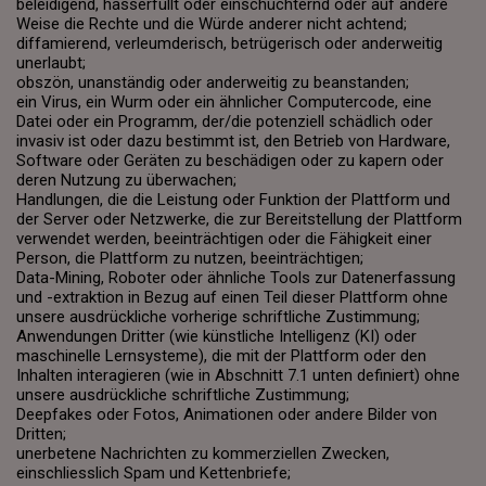
beleidigend, hasserfüllt oder einschüchternd oder auf andere
Weise die Rechte und die Würde anderer nicht achtend;
diffamierend, verleumderisch, betrügerisch oder anderweitig
unerlaubt;
obszön, unanständig oder anderweitig zu beanstanden;
ein Virus, ein Wurm oder ein ähnlicher Computercode, eine
Datei oder ein Programm, der/die potenziell schädlich oder
invasiv ist oder dazu bestimmt ist, den Betrieb von Hardware,
Software oder Geräten zu beschädigen oder zu kapern oder
deren Nutzung zu überwachen;
Handlungen, die die Leistung oder Funktion der Plattform und
der Server oder Netzwerke, die zur Bereitstellung der Plattform
verwendet werden, beeinträchtigen oder die Fähigkeit einer
Person, die Plattform zu nutzen, beeinträchtigen;
Data-Mining, Roboter oder ähnliche Tools zur Datenerfassung
und -extraktion in Bezug auf einen Teil dieser Plattform ohne
unsere ausdrückliche vorherige schriftliche Zustimmung;
Anwendungen Dritter (wie künstliche Intelligenz (KI) oder
maschinelle Lernsysteme), die mit der Plattform oder den
Inhalten interagieren (wie in Abschnitt 7.1 unten definiert) ohne
unsere ausdrückliche schriftliche Zustimmung;
Deepfakes oder Fotos, Animationen oder andere Bilder von
Dritten;
unerbetene Nachrichten zu kommerziellen Zwecken,
einschliesslich Spam und Kettenbriefe;