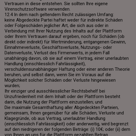
Vertrauen in diese entstehen. Sie sollten Ihre eigene
Virenschutzsoftware verwenden.
12.4 In dem nach geltendem Recht zulässigen Umfang:
keine Abgedeckte Partei haftet weder für indirekte Schäden
oder Folgeschäden jeglicher Art, die sich aus oder in
Verbindung mit Ihrer Nutzung des Inhalts auf der Plattform
oder Ihrem Vertrauen darauf ergeben, noch für Schäden (ob
direkt oder indirekt) für Wertminderung, entgangenen Gewinn,
Einnahmeverluste, Geschäftsverluste, Nutzungs- oder
Datenverluste, Verlust des Firmenwerts, in jedem Fall
unabhängig davon, ob sie auf einem Vertrag, einer unerlaubten
Handlung (einschliesslich Fahrlässigkeit),
verschuldensunabhängiger Haftung oder einer anderen Theorie
beruhen, und selbst dann, wenn Sie im Voraus auf die
Möglichkeit solcher Schäden oder Verluste hingewiesen
wurden;
Ihr einziger und ausschliesslicher Rechtsbehelf bei
Unzufriedenheit mit dem Inhalt oder der Plattform besteht
darin, die Nutzung der Plattform einzustellen; und
Die maximale Gesamthaftung aller Abgedeckten Parteien,
gemeinsam, Ihnen gegenüber für alle Schäden, Verluste und
Klagegründe, ob aus Vertrag, unerlaubter Handlung
(einschliesslich Fahrlässigkeit) oder anderweitig, wird begrenzt
auf den niedrigeren der folgenden Beträge: (i) 10€; oder (ii) dem
von Ihnen an uns für die Plattform gezahlten Betrag.